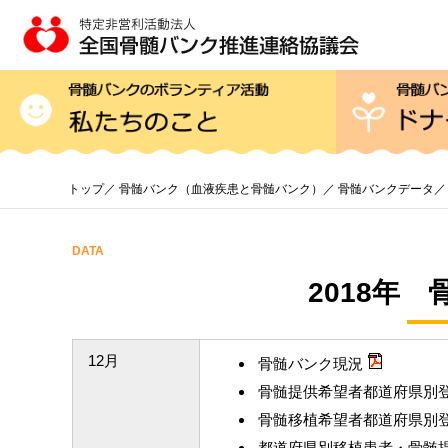
コ
ン
テ
ン
骨髄バンクのボラン
ツ
へ
ス
キ
ッ
トップ
／
骨髄バンク（血液疾患と骨髄バンク）
／
骨髄バンクデータ
／
プ
DATA
2018年
12月
骨髄バンク現況
骨髄提供希望者都道府県別
骨髄移植希望者都道府県別
都道府県別移植患者・骨髄