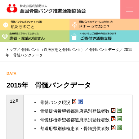
コ
ン
テ
私たちのこ
ン
骨髄バンクのボランティア活動
ツ
患者・家族
血液疾患にかかってしまった
へ
ス
キ
トップ
／
骨髄バンク（血液疾患と骨髄バンク）
／
骨髄バンクデータ
／ 2015
ッ
年 骨髄バンクデータ
プ
DATA
2015年 骨髄バンクデータ
12月
骨髄バンク現況
骨髄提供希望者都道府県別登録者数
骨髄移植希望者都道府県別登録者数
都道府県別移植患者・骨髄提供者数